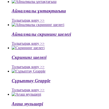
Айналмалы ұнтақтағыш
Толығырақ көру >>
Айналмалы скрининг шелегі
Толығырақ көру >>
Скрининг шелегі
Толығырақ көру >>
Сұрыптау Grapple
Толығырақ көру >>
Ағаш мульшері