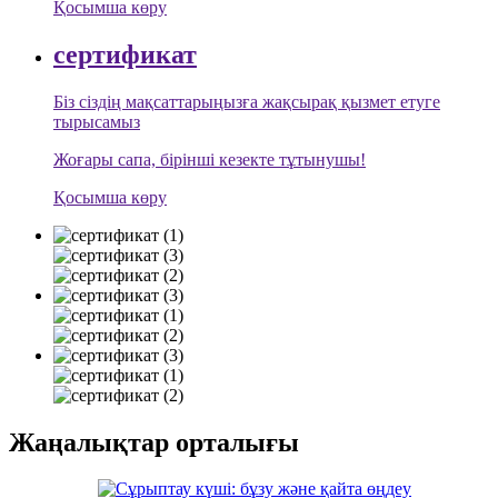
Қосымша көру
сертификат
Біз сіздің мақсаттарыңызға жақсырақ қызмет етуге
тырысамыз
Жоғары сапа, бірінші кезекте тұтынушы!
Қосымша көру
Жаңалықтар орталығы