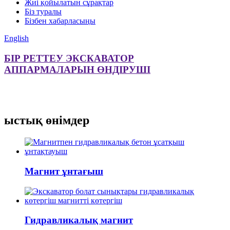
Жиі қойылатын сұрақтар
Біз туралы
Бізбен хабарласыңы
English
БІР РЕТТЕУ ЭКСКАВАТОР
АППАРМАЛАРЫН ӨНДІРУШІ
ыстық өнімдер
Магнит ұнтағыш
Гидравликалық магнит