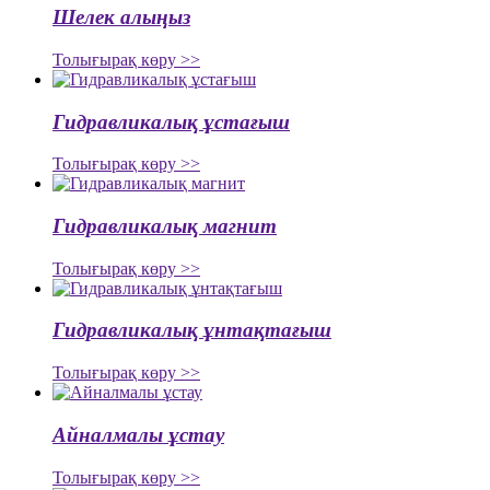
Шелек алыңыз
Толығырақ көру >>
Гидравликалық ұстағыш
Толығырақ көру >>
Гидравликалық магнит
Толығырақ көру >>
Гидравликалық ұнтақтағыш
Толығырақ көру >>
Айналмалы ұстау
Толығырақ көру >>