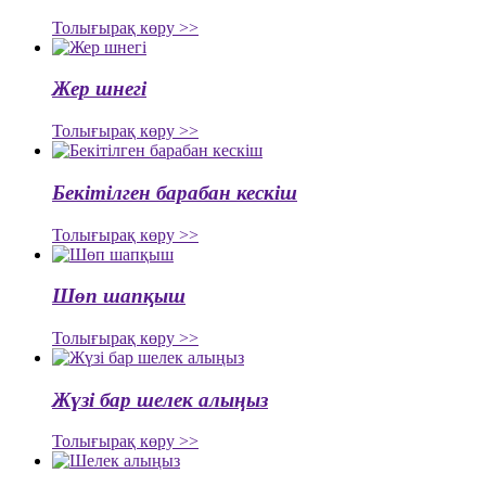
Толығырақ көру >>
Жер шнегі
Толығырақ көру >>
Бекітілген барабан кескіш
Толығырақ көру >>
Шөп шапқыш
Толығырақ көру >>
Жүзі бар шелек алыңыз
Толығырақ көру >>