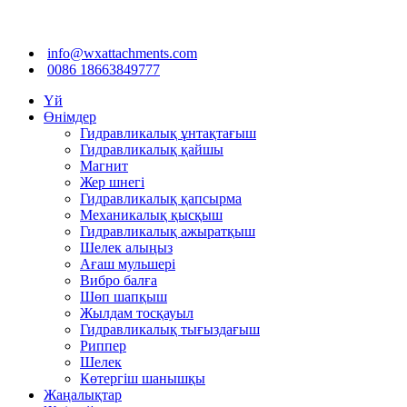
info@wxattachments.com
0086 18663849777
Үй
Өнімдер
Гидравликалық ұнтақтағыш
Гидравликалық қайшы
Магнит
Жер шнегі
Гидравликалық қапсырма
Механикалық қысқыш
Гидравликалық ажыратқыш
Шелек алыңыз
Ағаш мульшері
Вибро балға
Шөп шапқыш
Жылдам тосқауыл
Гидравликалық тығыздағыш
Риппер
Шелек
Көтергіш шанышқы
Жаңалықтар