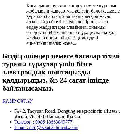
Көгалдандыру, жол жөндеу немесе құрылыс
жобаларын жақсартуға келетін болсақ, дұрыс
құралдар барлық айырмашылықты жасай
алады. Еңкейтетін шелекке кіріңіз - жер
өңдеу жабдықтары әлеміндегі ойынды
өзгертуші. Әртүрлі конфигурацияларда қол
жетімді, соның ішінде 2 цилиндрлі
еңкейткіш шелек және...
Біздің өнімдер немесе бағалар тізімі
туралы сұраулар үшін бізге
электрондық поштаңызды
қалдырыңыз, біз 24 сағат ішінде
байланысамыз.
ҚАЗІР СҰРАУ
№ 42, Taoyuan Road, Dongting өнеркәсіптік аймағы,
Янтай, 265500 Шаньдун, Қытай
Телефон : 0086 18663849777
Email : info@wxattachments.com