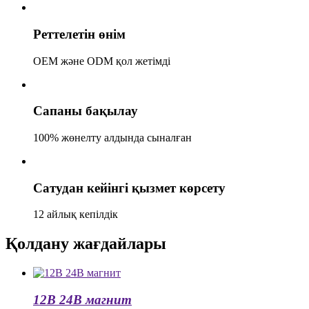
Реттелетін өнім
OEM және ODM қол жетімді
Сапаны бақылау
100% жөнелту алдында сыналған
Сатудан кейінгі қызмет көрсету
12 айлық кепілдік
Қолдану жағдайлары
12В 24В магнит