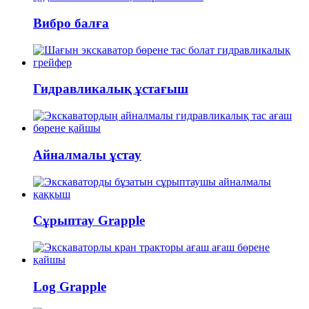
Вибро балға
Гидравликалық ұстағыш
Айналмалы ұстау
Сұрыптау Grapple
Log Grapple