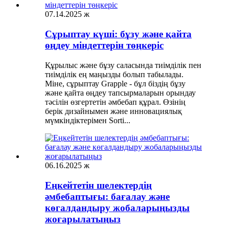
07.14.2025 ж
Сұрыптау күші: бұзу және қайта
өңдеу міндеттерін төңкеріс
Құрылыс және бұзу саласында тиімділік пен
тиімділік ең маңызды болып табылады.
Міне, сұрыптау Grapple - бұл біздің бұзу
және қайта өңдеу тапсырмаларын орындау
тәсілін өзгертетін әмбебап құрал. Өзінің
берік дизайнымен және инновациялық
мүмкіндіктерімен Sorti...
06.16.2025 ж
Еңкейтетін шелектердің
әмбебаптығы: бағалау және
көгалдандыру жобаларыңызды
жоғарылатыңыз