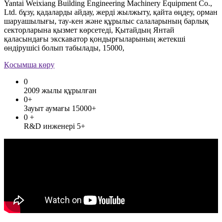
Yantai Weixiang Building Engineering Machinery Equipment Co.,
Ltd. бұзу, қадаларды айдау, жерді жылжыту, қайта өңдеу, орман
шаруашылығы, тау-кен және құрылыс салаларының барлық
секторларына қызмет көрсетеді, Қытайдың Янтай
қаласындағы экскаватор қондырғыларының жетекші
өндірушісі болып табылады, 15000,
Қосымша көру
0
2009 жылы құрылған
0
+
Зауыт аумағы 15000+
0
+
R&D инженері 5+