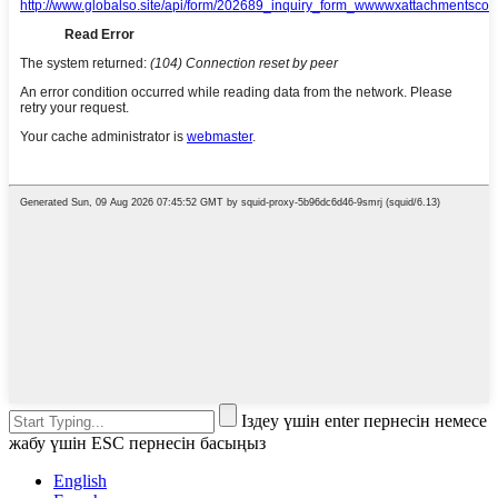
Іздеу үшін enter пернесін немесе
жабу үшін ESC пернесін басыңыз
English