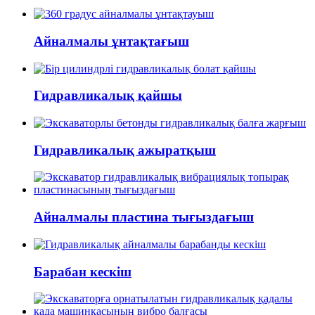
Айналмалы ұнтақтағыш
Гидравликалық қайшы
Гидравликалық ажыратқыш
Айналмалы пластина тығыздағыш
Барабан кескіш