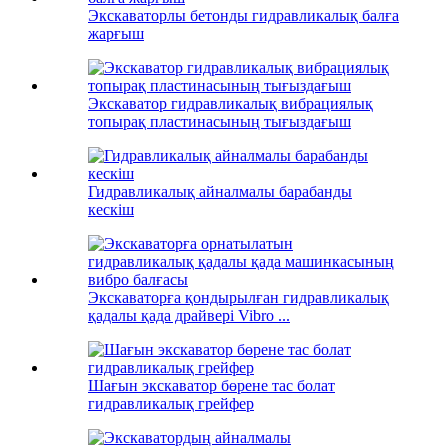
Экскаваторлы бетонды гидравликалық балға
жарғыш
Экскаватор гидравликалық вибрациялық
топырақ пластинасының тығыздағыш
Гидравликалық айналмалы барабанды
кескіш
Экскаваторға қондырылған гидравликалық
қадалы қада драйвері Vibro ...
Шағын экскаватор бөрене тас болат
гидравликалық грейфер