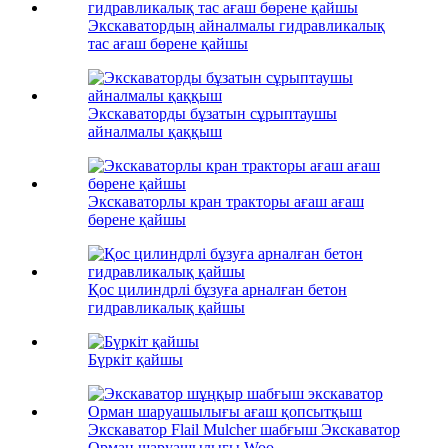
Экскаватордың айналмалы гидравликалық
тас ағаш бөрене қайшы
Экскаваторды бұзатын сұрыптаушы
айналмалы қаққыш
Экскаваторлы кран тракторы ағаш ағаш
бөрене қайшы
Қос цилиндрлі бұзуға арналған бетон
гидравликалық қайшы
Бүркіт қайшы
Экскаватор Flail Mulcher шабғыш Экскаватор
Орман шаруашылығы Woo...