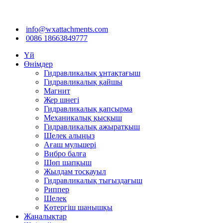
info@wxattachments.com
0086 18663849777
Үй
Өнімдер
Гидравликалық ұнтақтағыш
Гидравликалық қайшы
Магнит
Жер шнегі
Гидравликалық қапсырма
Механикалық қысқыш
Гидравликалық ажыратқыш
Шелек алыңыз
Ағаш мульшері
Вибро балға
Шөп шапқыш
Жылдам тосқауыл
Гидравликалық тығыздағыш
Риппер
Шелек
Көтергіш шанышқы
Жаңалықтар