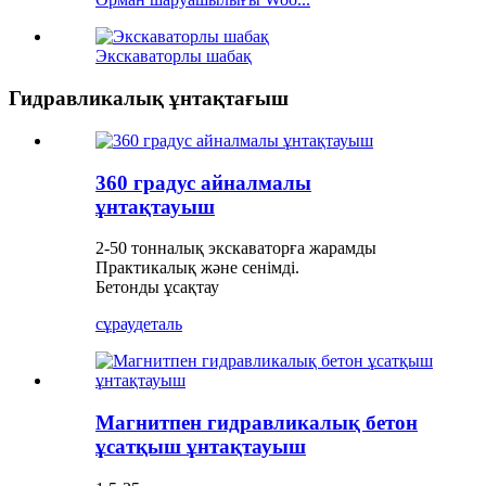
Экскаваторлы шабақ
Гидравликалық ұнтақтағыш
360 градус айналмалы
ұнтақтауыш
2-50 тонналық экскаваторға жарамды
Практикалық және сенімді.
Бетонды ұсақтау
сұрау
деталь
Магнитпен гидравликалық бетон
ұсатқыш ұнтақтауыш