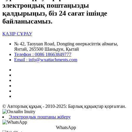
электрондық поштаңызды
қалдырыңыз, біз 24 сағат ішінде
байланысамыз.
ҚАЗІР СҰРАУ
№ 42, Taoyuan Road, Dongting өнеркәсіптік аймағы,
Янтай, 265500 Шаньдун, Қытай
Телефон : 0086 18663849777
Email : info@wxattachments.com
© Авторлық құқық - 2010-2025: Барлық құқықтар қорғалған.
Электрондық поштаны жіберу
WhatsApp