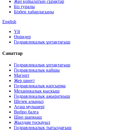
Жиі қойылатын сұрақтар
Біз туралы
Бізбен хабарласыңы
English
Үй
Өнімдер
Гидравликалық ұнтақтағыш
Санаттар
Гидравликалық ұнтақтағыш
Гидравликалық қайшы
Магнит
Жер шнегі
Гидравликалық қапсырма
Механикалық қысқыш
Гидравликалық ажыратқыш
Шелек алыңыз
Ағаш мульшері
Вибро балға
Шөп шапқыш
Жылдам тосқауыл
Гидравликалық тығыздағыш