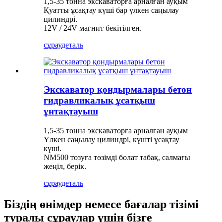
1,5-35 тонна экскаваторға арналған ауқым
Қуатты ұсақтау күші бар үлкен саңылау
цилиндрі.
12V / 24V магнит бекітілген.
сұрау
деталь
Экскаватор қондырмалары бетон
гидравликалық ұсатқыш
ұнтақтауыш
1,5-35 тонна экскаваторға арналған ауқым
Үлкен саңылау цилиндрі, күшті ұсақтау
күші.
NM500 тозуға төзімді болат табақ, салмағы
жеңіл, берік.
сұрау
деталь
Біздің өнімдер немесе бағалар тізімі
туралы сұраулар үшін бізге