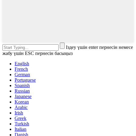
Іздеу үшін enter пернесін немесе
жабу үшін ESC пернесін басыңыз
English
French
German
Portuguese
Spanish
Russian
Japanese
Korean
Arabic
Irish
Greek
Turkish
Italian
Danish