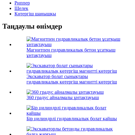
Риппер
Шелек
Көтергіш шанышқы
Таңдаулы өнімдер
Магнитпен гидравликалық бетон ұсатқыш
ұнтақтауыш
Экскаватор болат сынықтары
гидравликалық көтергіш магнитті көтергіш
360 градус айналмалы ұнтақтауыш
Бір цилиндрлі гидравликалық болат қайшы