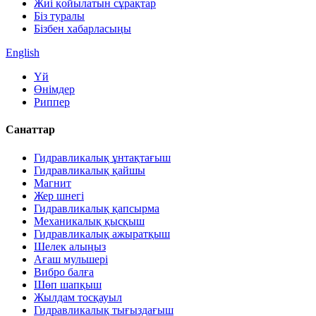
Жиі қойылатын сұрақтар
Біз туралы
Бізбен хабарласыңы
English
Үй
Өнімдер
Риппер
Санаттар
Гидравликалық ұнтақтағыш
Гидравликалық қайшы
Магнит
Жер шнегі
Гидравликалық қапсырма
Механикалық қысқыш
Гидравликалық ажыратқыш
Шелек алыңыз
Ағаш мульшері
Вибро балға
Шөп шапқыш
Жылдам тосқауыл
Гидравликалық тығыздағыш