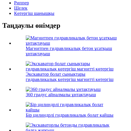
Риппер
Шелек
Көтергіш шанышқы
Таңдаулы өнімдер
Магнитпен гидравликалық бетон ұсатқыш
ұнтақтауыш
Экскаватор болат сынықтары
гидравликалық көтергіш магнитті көтергіш
360 градус айналмалы ұнтақтауыш
Бір цилиндрлі гидравликалық болат қайшы