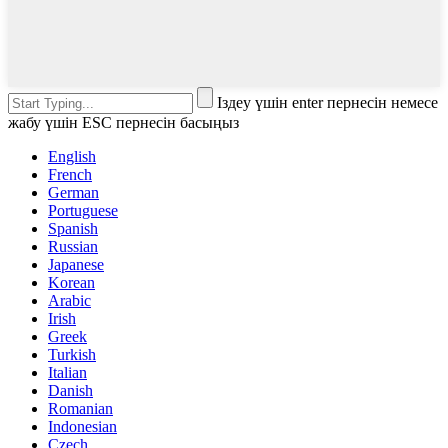
Іздеу үшін enter пернесін немесе
жабу үшін ESC пернесін басыңыз
English
French
German
Portuguese
Spanish
Russian
Japanese
Korean
Arabic
Irish
Greek
Turkish
Italian
Danish
Romanian
Indonesian
Czech