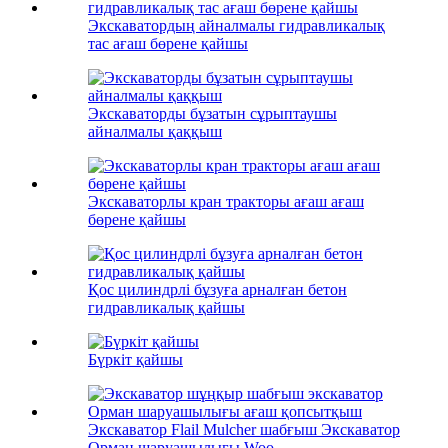
Экскаватордың айналмалы гидравликалық
тас ағаш бөрене қайшы
Экскаваторды бұзатын сұрыптаушы
айналмалы қаққыш
Экскаваторлы кран тракторы ағаш ағаш
бөрене қайшы
Қос цилиндрлі бұзуға арналған бетон
гидравликалық қайшы
Бүркіт қайшы
Экскаватор Flail Mulcher шабғыш Экскаватор
Орман шаруашылығы Woo...