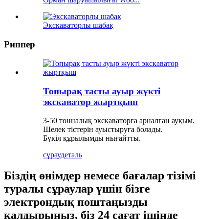
Экскаваторлы шабақ
Риппер
Топырақ тасты ауыр жүкті
экскаватор жыртқыш
3-50 тонналық экскаваторға арналған ауқым.
Шелек тістерін ауыстыруға болады.
Бүкіл құрылымды нығайтты.
сұрау
деталь
Біздің өнімдер немесе бағалар тізімі
туралы сұраулар үшін бізге
электрондық поштаңызды
қалдырыңыз, біз 24 сағат ішінде