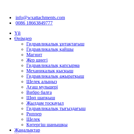
info@wxattachments.com
0086 18663849777
Үй
Өнімдер
Гидравликалық ұнтақтағыш
Гидравликалық қайшы
Магнит
Жер шнегі
Гидравликалық қапсырма
Механикалық қысқыш
Гидравликалық ажыратқыш
Шелек алыңыз
Ағаш мульшері
Вибро балға
Шөп шапқыш
Жылдам тосқауыл
Гидравликалық тығыздағыш
Риппер
Шелек
Көтергіш шанышқы
Жаңалықтар