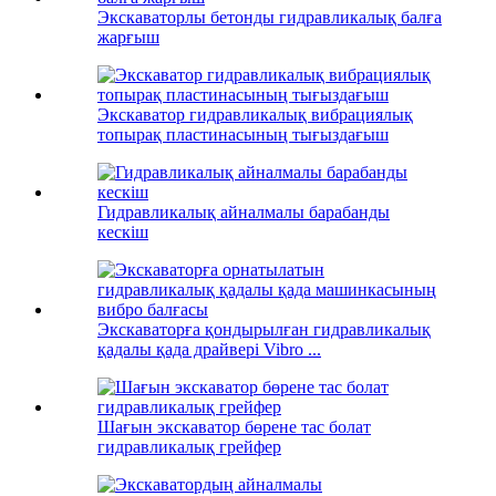
Экскаваторлы бетонды гидравликалық балға
жарғыш
Экскаватор гидравликалық вибрациялық
топырақ пластинасының тығыздағыш
Гидравликалық айналмалы барабанды
кескіш
Экскаваторға қондырылған гидравликалық
қадалы қада драйвері Vibro ...
Шағын экскаватор бөрене тас болат
гидравликалық грейфер