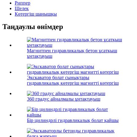
Риппер
Шелек
Көтергіш шанышқы
Таңдаулы өнімдер
Магнитпен гидравликалық бетон ұсатқыш
ұнтақтауыш
Экскаватор болат сынықтары
гидравликалық көтергіш магнитті көтергіш
360 градус айналмалы ұнтақтауыш
Бір цилиндрлі гидравликалық болат қайшы