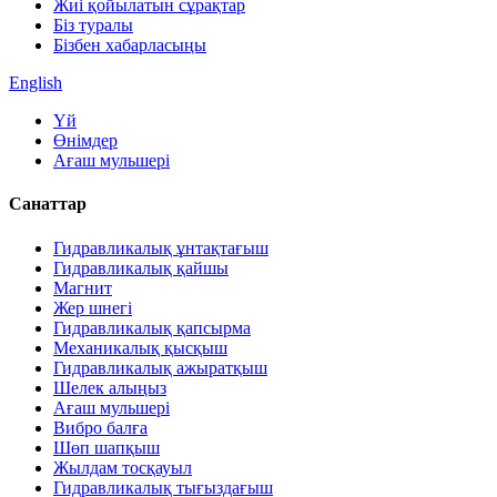
Жиі қойылатын сұрақтар
Біз туралы
Бізбен хабарласыңы
English
Үй
Өнімдер
Ағаш мульшері
Санаттар
Гидравликалық ұнтақтағыш
Гидравликалық қайшы
Магнит
Жер шнегі
Гидравликалық қапсырма
Механикалық қысқыш
Гидравликалық ажыратқыш
Шелек алыңыз
Ағаш мульшері
Вибро балға
Шөп шапқыш
Жылдам тосқауыл
Гидравликалық тығыздағыш