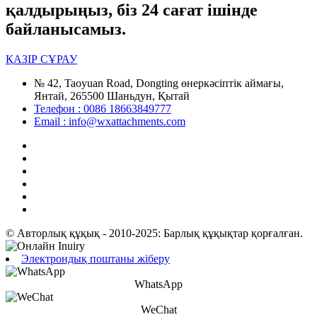
қалдырыңыз, біз 24 сағат ішінде
байланысамыз.
ҚАЗІР СҰРАУ
№ 42, Taoyuan Road, Dongting өнеркәсіптік аймағы,
Янтай, 265500 Шаньдун, Қытай
Телефон : 0086 18663849777
Email : info@wxattachments.com
© Авторлық құқық - 2010-2025: Барлық құқықтар қорғалған.
Электрондық поштаны жіберу
WhatsApp
WeChat