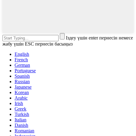
Іздеу үшін enter пернесін немесе
жабу үшін ESC пернесін басыңыз
English
French
German
Portuguese
Spanish
Russian
Japanese
Korean
Arabic
Irish
Greek
Turkish
Italian
Danish
Romanian