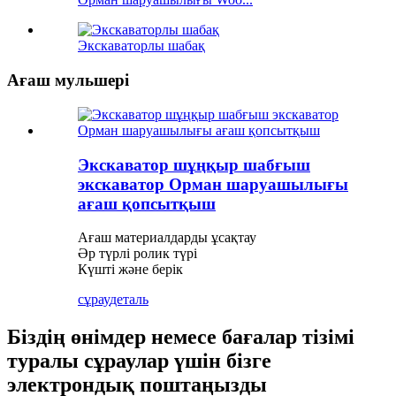
Экскаваторлы шабақ
Ағаш мульшері
Экскаватор шұңқыр шабғыш
экскаватор Орман шаруашылығы
ағаш қопсытқыш
Ағаш материалдарды ұсақтау
Әр түрлі ролик түрі
Күшті және берік
сұрау
деталь
Біздің өнімдер немесе бағалар тізімі
туралы сұраулар үшін бізге
электрондық поштаңызды