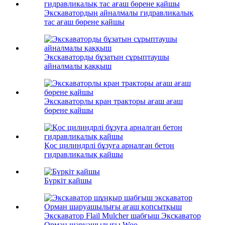
Экскаватордың айналмалы гидравликалық
тас ағаш бөрене қайшы
Экскаваторды бұзатын сұрыптаушы
айналмалы қаққыш
Экскаваторлы кран тракторы ағаш ағаш
бөрене қайшы
Қос цилиндрлі бұзуға арналған бетон
гидравликалық қайшы
Бүркіт қайшы
Экскаватор Flail Mulcher шабғыш Экскаватор
Орман шаруашылығы Woo...