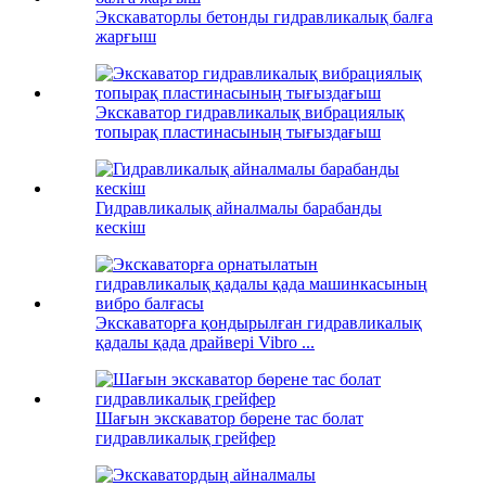
Экскаваторлы бетонды гидравликалық балға
жарғыш
Экскаватор гидравликалық вибрациялық
топырақ пластинасының тығыздағыш
Гидравликалық айналмалы барабанды
кескіш
Экскаваторға қондырылған гидравликалық
қадалы қада драйвері Vibro ...
Шағын экскаватор бөрене тас болат
гидравликалық грейфер