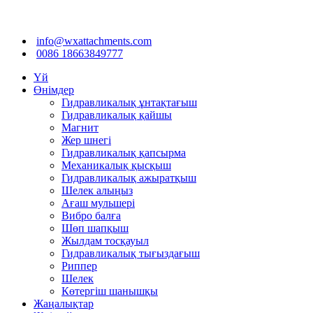
info@wxattachments.com
0086 18663849777
Үй
Өнімдер
Гидравликалық ұнтақтағыш
Гидравликалық қайшы
Магнит
Жер шнегі
Гидравликалық қапсырма
Механикалық қысқыш
Гидравликалық ажыратқыш
Шелек алыңыз
Ағаш мульшері
Вибро балға
Шөп шапқыш
Жылдам тосқауыл
Гидравликалық тығыздағыш
Риппер
Шелек
Көтергіш шанышқы
Жаңалықтар